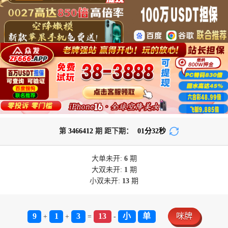
第
3466412
期 距下期：
01
分
32
秒
大单
未开:
6
期
大双
未开:
1
期
小双
未开:
13
期
9
1
3
13
小
单
咪牌
+
+
=
-